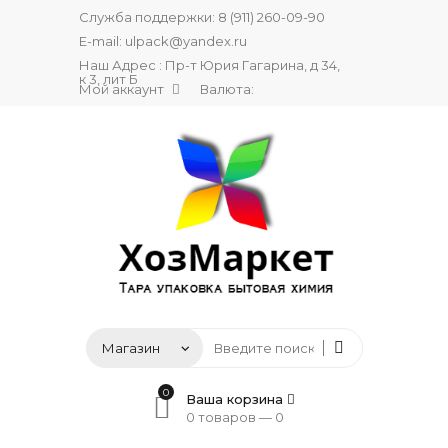
Служба поддержки:
8 (911) 260-09-90
E-mail:
ulpack@yandex.ru
Наш Адрес : Пр-т Юрия Гагарина, д 34,
к 3, лит Б
Мой аккаунт
Валюта:
0
Ваша корзина
0 товаров —
0