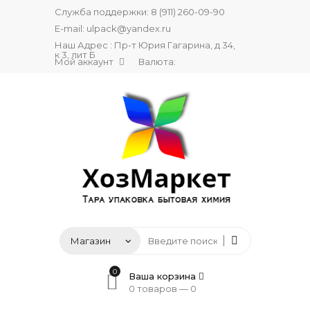
Служба поддержки:
8 (911) 260-09-90
E-mail:
ulpack@yandex.ru
Наш Адрес : Пр-т Юрия Гагарина, д 34,
к 3, лит Б
Мой аккаунт
Валюта:
0
Ваша корзина
0 товаров —
0