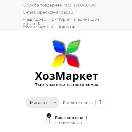
Служба поддержки:
8 (911) 260-09-90
E-mail:
ulpack@yandex.ru
Наш Адрес : Пр-т Юрия Гагарина, д 34,
к 3, лит Б
Мой аккаунт
Валюта:
0
Ваша корзина
0 товаров —
0