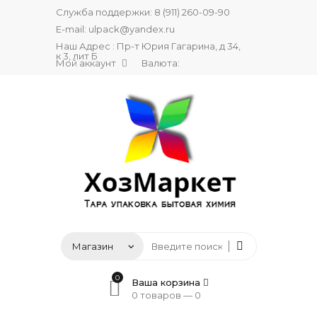
Служба поддержки:
8 (911) 260-09-90
E-mail:
ulpack@yandex.ru
Наш Адрес : Пр-т Юрия Гагарина, д 34,
к 3, лит Б
Мой аккаунт
Валюта:
0
Ваша корзина
0 товаров —
0