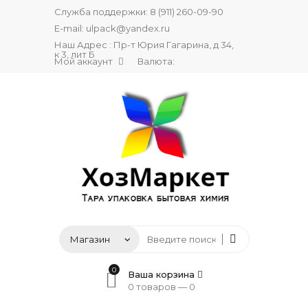
Служба поддержки:
8 (911) 260-09-90
E-mail:
ulpack@yandex.ru
Наш Адрес : Пр-т Юрия Гагарина, д 34,
к 3, лит Б
Мой аккаунт
Валюта:
0
Ваша корзина
0 товаров —
0