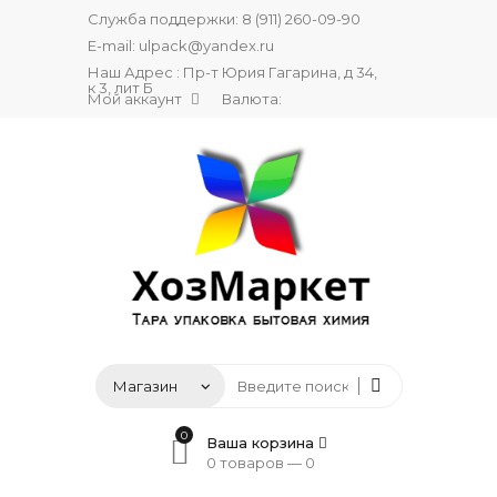
Служба поддержки:
8 (911) 260-09-90
E-mail:
ulpack@yandex.ru
Наш Адрес : Пр-т Юрия Гагарина, д 34,
к 3, лит Б
Мой аккаунт
Валюта:
0
Ваша корзина
0 товаров —
0