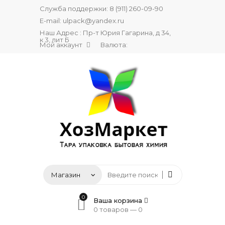
Служба поддержки:
8 (911) 260-09-90
E-mail:
ulpack@yandex.ru
Наш Адрес : Пр-т Юрия Гагарина, д 34,
к 3, лит Б
Мой аккаунт
Валюта:
0
Ваша корзина
0 товаров —
0