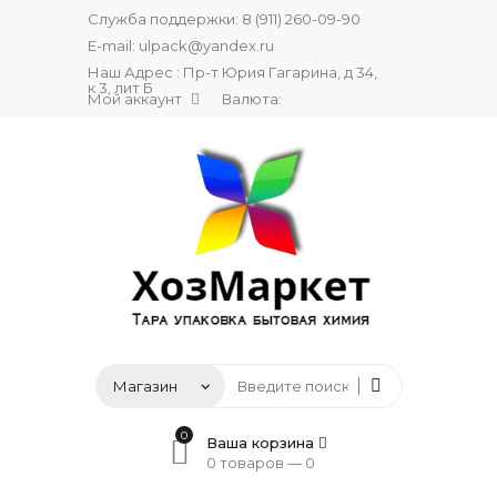
Служба поддержки:
8 (911) 260-09-90
E-mail:
ulpack@yandex.ru
Наш Адрес : Пр-т Юрия Гагарина, д 34,
к 3, лит Б
Мой аккаунт
Валюта:
0
Ваша корзина
0 товаров —
0