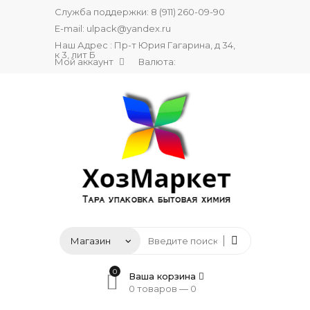
Служба поддержки:
8 (911) 260-09-90
E-mail:
ulpack@yandex.ru
Наш Адрес : Пр-т Юрия Гагарина, д 34,
к 3, лит Б
Мой аккаунт
Валюта:
0
Ваша корзина
0 товаров —
0