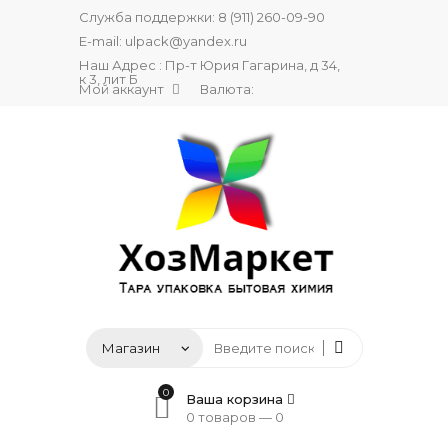
Служба поддержки:
8 (911) 260-09-90
E-mail:
ulpack@yandex.ru
Наш Адрес : Пр-т Юрия Гагарина, д 34,
к 3, лит Б
Мой аккаунт
Валюта:
0
Ваша корзина
0 товаров —
0