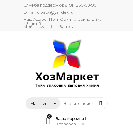
Служба поддержки:
8 (911) 260-09-90
E-mail:
ulpack@yandex.ru
Наш Адрес : Пр-т Юрия Гагарина, д 34,
к 3, лит Б
Мой аккаунт
Валюта:
0
Ваша корзина
0 товаров —
0