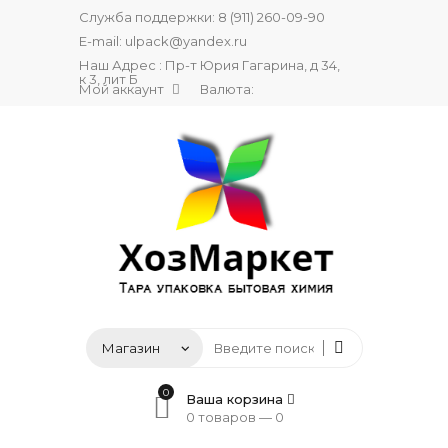
Служба поддержки:
8 (911) 260-09-90
E-mail:
ulpack@yandex.ru
Наш Адрес : Пр-т Юрия Гагарина, д 34,
к 3, лит Б
Мой аккаунт
Валюта:
0
Ваша корзина
0 товаров —
0