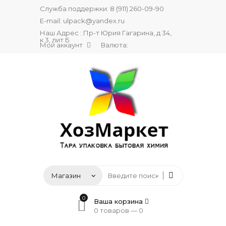
Служба поддержки:
8 (911) 260-09-90
E-mail:
ulpack@yandex.ru
Наш Адрес : Пр-т Юрия Гагарина, д 34,
к 3, лит Б
Мой аккаунт
Валюта:
0
Ваша корзина
0 товаров —
0