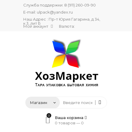
Служба поддержки:
8 (911) 260-09-90
E-mail:
ulpack@yandex.ru
Наш Адрес : Пр-т Юрия Гагарина, д 34,
к 3, лит Б
Мой аккаунт
Валюта:
0
Ваша корзина
0 товаров —
0