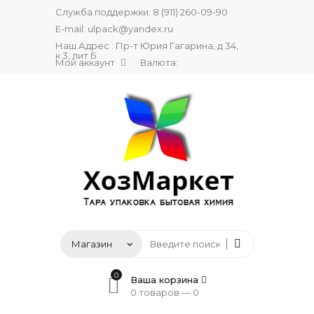
Служба поддержки:
8 (911) 260-09-90
E-mail:
ulpack@yandex.ru
Наш Адрес : Пр-т Юрия Гагарина, д 34,
к 3, лит Б
Мой аккаунт
Валюта:
0
Ваша корзина
0 товаров —
0