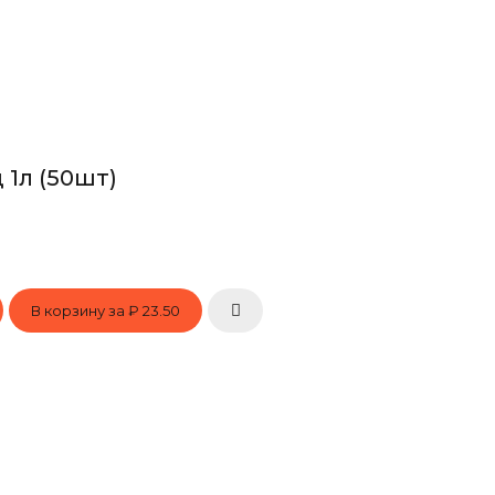
 1л (50шт)
В корзину за
₽ 23.50