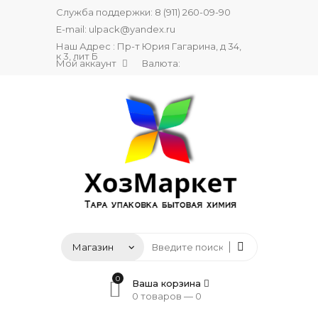
Служба поддержки:
8 (911) 260-09-90
E-mail:
ulpack@yandex.ru
Наш Адрес : Пр-т Юрия Гагарина, д 34,
к 3, лит Б
Мой аккаунт
Валюта:
0
Ваша корзина
0 товаров —
0