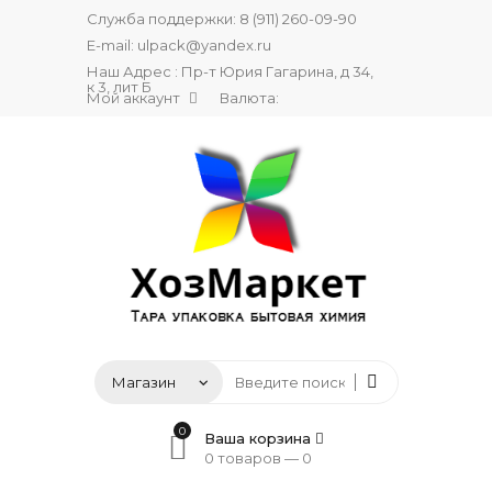
Служба поддержки:
8 (911) 260-09-90
E-mail:
ulpack@yandex.ru
Наш Адрес : Пр-т Юрия Гагарина, д 34,
к 3, лит Б
Мой аккаунт
Валюта:
0
Ваша корзина
0 товаров —
0