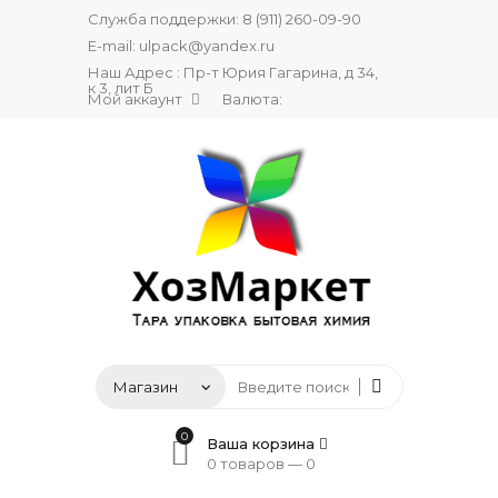
Служба поддержки:
8 (911) 260-09-90
E-mail:
ulpack@yandex.ru
Наш Адрес : Пр-т Юрия Гагарина, д 34,
к 3, лит Б
Мой аккаунт
Валюта:
0
Ваша корзина
0 товаров —
0